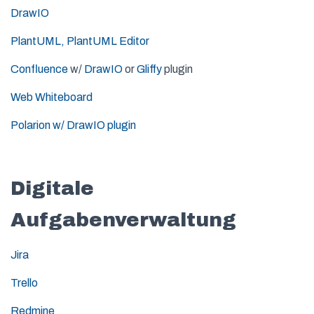
DrawIO
PlantUML,
PlantUML Editor
Confluence
w/
DrawIO
or
Gliffy
plugin
Web Whiteboard
Polarion w/ DrawIO plugin
Digitale
Aufgabenverwaltung
Jira
Trello
Redmine