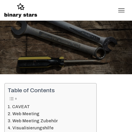
N
A
V
I
G
A
T
I
O
N
U
M
S
C
Table of Contents
H
A
L
CAVEAT
T
Web Meeting
E
Web Meeting Zubehör
N
Visualisierungshilfe